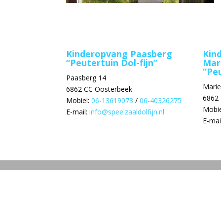
Kinderopvang Paasberg
Kin
“Peutertuin Dol-fijn”
Mar
“Peu
Paasberg 14
Mari
6862 CC Oosterbeek
6862
Mobiel:
06-13619073
/
06-40326275
Mobie
E-mail:
info@speelzaaldolfijn.nl
E-mai