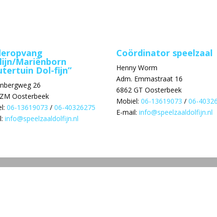
deropvang
Coördinator speelzaal
lijn/Mariënborn
Henny Worm
tertuin Dol-fijn”
Adm. Emmastraat 16
enbergweg 26
6862 GT Oosterbeek
 ZM Oosterbeek
Mobiel:
06-13619073
/
06-4032
l:
06-13619073
/
06-40326275
E-mail:
info@speelzaaldolfijn.nl
l:
info@speelzaaldolfijn.nl