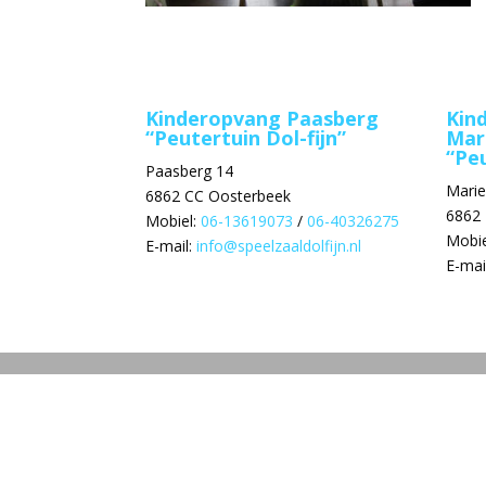
Kinderopvang Paasberg
Kin
“Peutertuin Dol-fijn”
Mar
“Peu
Paasberg 14
Mari
6862 CC Oosterbeek
6862
Mobiel:
06-13619073
/
06-40326275
Mobie
E-mail:
info@speelzaaldolfijn.nl
E-mai