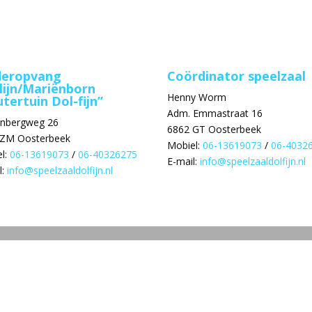
deropvang
Coördinator speelzaal
lijn/Mariënborn
Henny Worm
tertuin Dol-fijn”
Adm. Emmastraat 16
enbergweg 26
6862 GT Oosterbeek
 ZM Oosterbeek
Mobiel:
06-13619073
/
06-4032
l:
06-13619073
/
06-40326275
E-mail:
info@speelzaaldolfijn.nl
l:
info@speelzaaldolfijn.nl