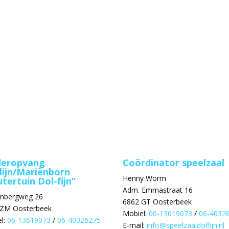
deropvang
Coördinator speelzaal
lijn/Mariënborn
Henny Worm
tertuin Dol-fijn”
Adm. Emmastraat 16
enbergweg 26
6862 GT Oosterbeek
 ZM Oosterbeek
Mobiel:
06-13619073
/
06-4032
l:
06-13619073
/
06-40326275
E-mail:
info@speelzaaldolfijn.nl