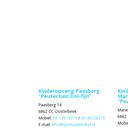
Kinderopvang Paasberg
Kin
“Peutertuin Dol-fijn”
Mar
“Peu
Paasberg 14
Mari
6862 CC Oosterbeek
6862
Mobiel:
06-13619073
/
06-40326275
Mobie
E-mail:
info@speelzaaldolfijn.nl