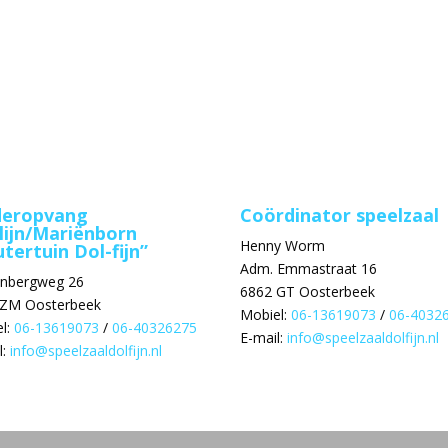
deropvang
Coördinator speelzaal
lijn/Mariënborn
Henny Worm
tertuin Dol-fijn”
Adm. Emmastraat 16
enbergweg 26
6862 GT Oosterbeek
 ZM Oosterbeek
Mobiel:
06-13619073
/
06-4032
l:
06-13619073
/
06-40326275
E-mail:
info@speelzaaldolfijn.nl
l:
info@speelzaaldolfijn.nl