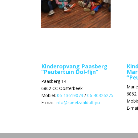
Kinderopvang Paasberg
Kin
“Peutertuin Dol-fijn”
Mar
“Peu
Paasberg 14
Mari
6862 CC Oosterbeek
6862
Mobiel:
06-13619073
/
06-40326275
Mobie
E-mail:
info@speelzaaldolfijn.nl
E-mai